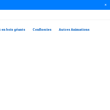
x en bois géants
Confiseries
Autres Animations
otoBooth
Voir maintenant