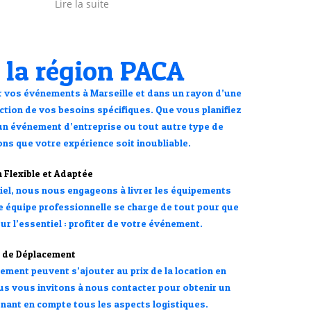
Lire la suite
Lire l
tés...
Merci 
propo
répon
 la région PACA
r vos événements à Marseille et dans un rayon d’une
onction de vos besoins spécifiques. Que vous planifiez
 un événement d’entreprise ou tout autre type de
ns que votre expérience soit inoubliable.
n Flexible et Adaptée
iel, nous nous engageons à livrer les équipements
e équipe professionnelle se charge de tout pour que
r l’essentiel : profiter de votre événement.
s de Déplacement
cement peuvent s’ajouter au prix de la location en
ous vous invitons à nous contacter pour obtenir un
renant en compte tous les aspects logistiques.