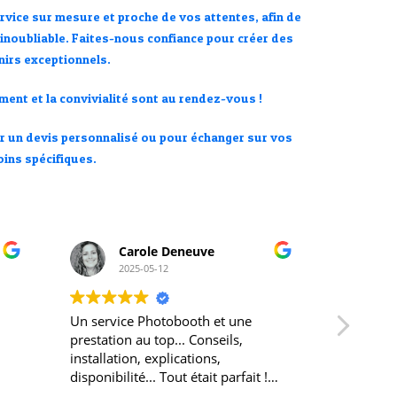
vice sur mesure et proche de vos attentes, afin de
noubliable. Faites-nous confiance pour créer des
irs exceptionnels.
ment et la convivialité sont au rendez-vous !
 un devis personnalisé ou pour échanger sur vos
ins spécifiques.
érika lili
2025-04-20
Au top! Merci Christopher pour
Ça fai
cette animation qui a eu un très
appel 
grand succès le jour de notre
nivea
t !
mariage
toujou
fiques
Je recommande +++
boîte 