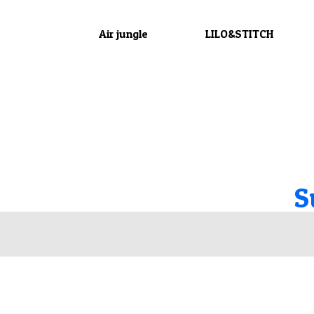
Air jungle
LILO&STITCH
S