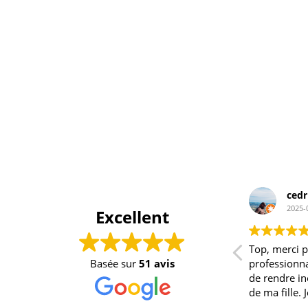
cedric “Ced” cange
a
2025-05-18
2
Excellent
Top, merci pour le
Efficace,
professionnalisme et avoir permis
Basée sur
51 avis
de rendre inoubliable l anniversaire
de ma fille. Je recommande ++