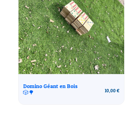
Domino Géant en Bois
10,00
€
🎲🌳