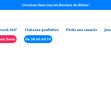
Livraison dans tous les Bouches-du-Rhône !
booth 360°
Châteaux gonflables
Pêche aux canards
Jeu
Ph
ier Devis
06.38.60.60.59
s