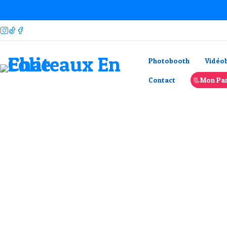
Photobooth
Vidéo
Châteaux
Contact
📃Mon Pan
gonflable
Voir maintenant