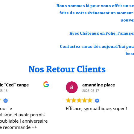
Nous sommes là pour vous offrir un ser
faire de votre événement un moment i
souven
Avec
Châteaux en Folie
, l’amuse
Contactez-nous dès aujourd’hui pour
beso
Nos Retour Clients
mandine place
Carole Deneuve
025-05-17
2025-05-12
 sympathique, super !
Un service Photobooth et une
prestation au top... Conseils,
installation, explications,
disponibilité... Tout était parfai
Personnel très sympa, magni