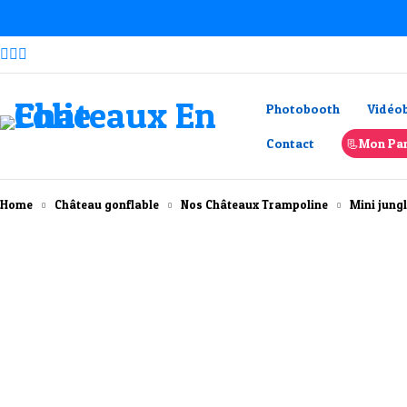
Photobooth
Vidéo
Contact
📃Mon Pan
Home
Château gonflable
Nos Châteaux Trampoline
Mini jung