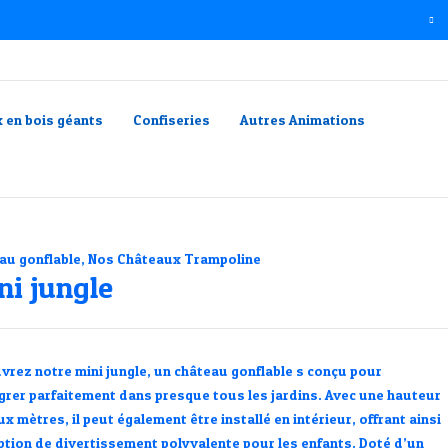
x en bois géants
Confiseries
Autres Animations
au gonflable
,
Nos Châteaux Trampoline
ni jungle
vrez notre mini jungle, un château gonflable s conçu pour
égrer parfaitement dans presque tous les jardins. Avec une hauteur
x mètres, il peut également être installé en intérieur, offrant ainsi
ption de divertissement polyvalente pour les enfants. Doté d’un