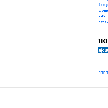
design
prome
enfan
dans c
11
Ajou