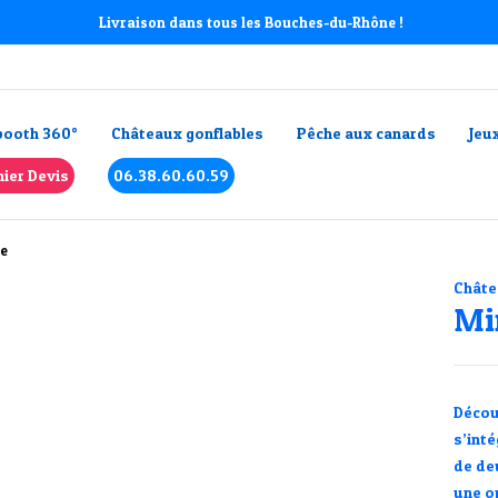
Livraison dans tous les Bouches-du-Rhône !
booth 360°
Châteaux gonflables
Pêche aux canards
Jeu
ier Devis
06.38.60.60.59
le
Châte
Mi
Décou
s’int
de deu
une o