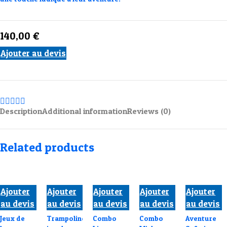
140,00
€
Ajouter au devis
Description
Additional information
Reviews (0)
Related products
Ajouter
Ajouter
Ajouter
Ajouter
Ajouter
au devis
au devis
au devis
au devis
au devis
Jeux de
Trampoline
Combo
Combo
Aventure