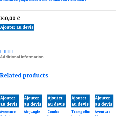
140,00
€
Ajouter au devis
Additional information
Related products
Ajouter
Ajouter
Ajouter
Ajouter
Ajouter
au devis
au devis
au devis
au devis
au devis
Aventure
Air jungle
Combo
Trampoline
Aventure