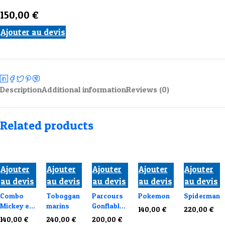
150,00
€
Ajouter au devis
Description
Additional information
Reviews (0)
Related products
Ajouter
Ajouter
Ajouter
Ajouter
Ajouter
au devis
au devis
au devis
au devis
au devis
Combo
Toboggan
Parcours
Pokemon
Spiderman
Mickey et
marins
Gonflable
140,00
€
220,00
€
Minnie
“Circus”
140,00
€
240,00
€
200,00
€