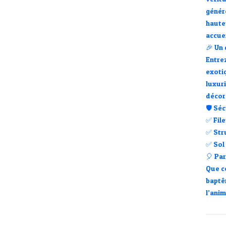
génér
haute
accue
🎉
Un 
Entre
exoti
luxur
décor
🛡
Séc
✅ Fil
✅ Str
✅ Sol
🎈
Par
Que c
baptê
l’anim