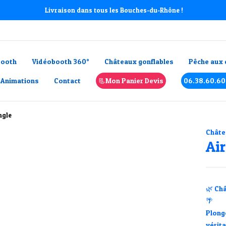
Livraison dans tous les Bouches-du-Rhône !
booth
Vidéobooth 360°
Châteaux gonflables
Pêche aux 
 Animations
Contact
📃Mon Panier Devis
06.38.60.60
ngle
Châte
Air
🌿
Châ
🌴
Plong
vérit