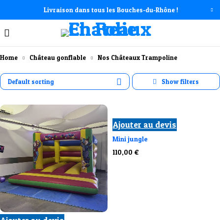
Livraison dans tous les Bouches-du-Rhône !
Home
Château gonflable
Nos Châteaux Trampoline
Default sorting
Ajouter au devis
Mini jungle
110,00
€