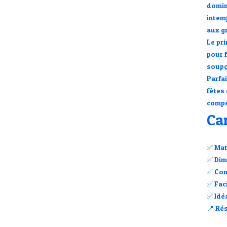
domin
intem
aux g
Le pr
pour 
soupç
Parfa
fêtes 
compé
Car
✅
Mat
✅
Dim
✅
Con
✅
Fac
✅
Idé
📍
Rés