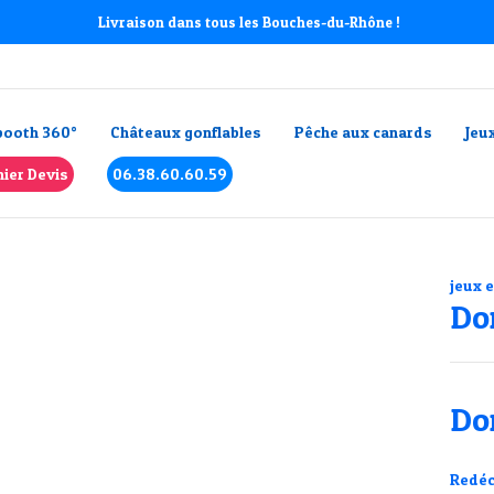
Livraison dans tous les Bouches-du-Rhône !
booth 360°
Châteaux gonflables
Pêche aux canards
Jeu
ier Devis
06.38.60.60.59
jeux 
Do
Do
Redéc