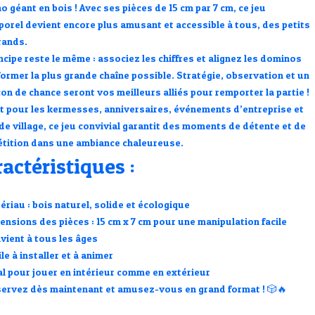
o géant en bois
! Avec ses
pièces de 15 cm par 7 cm
, ce jeu
porel devient encore plus amusant et accessible à tous, des petits
rands.
incipe reste le même :
associez les chiffres et alignez les dominos
former la plus grande chaîne possible
. Stratégie, observation et un
on de chance seront vos meilleurs alliés pour remporter la partie !
it pour les
kermesses, anniversaires, événements d’entreprise et
de village
, ce jeu convivial garantit des moments de détente et de
tition dans une ambiance chaleureuse.
actéristiques :
ériau
: bois naturel, solide et écologique
ensions des pièces
: 15 cm x 7 cm pour une manipulation facile
vient à tous les âges
ile à installer et à animer
al pour jouer en intérieur comme en extérieur
ervez dès maintenant et amusez-vous en grand format !
🎲🔥